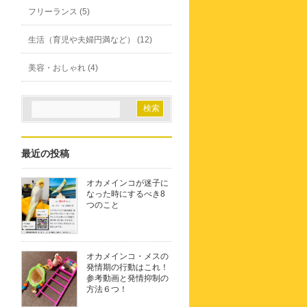
フリーランス (5)
生活（育児や夫婦円満など） (12)
美容・おしゃれ (4)
最近の投稿
オカメインコが迷子に
なった時にするべき8
つのこと
オカメインコ・メスの
発情期の行動はこれ！
参考動画と発情抑制の
方法６つ！