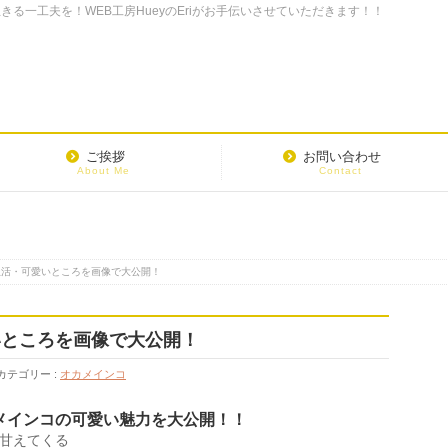
る一工夫を！WEB工房HueyのEriがお手伝いさせていただきます！！
ご挨拶
お問い合わせ
About Me
Contact
生活・可愛いところを画像で大公開！
いところを画像で大公開！
カテゴリー :
オカメインコ
メインコの可愛い魅力を大公開！！
甘えてくる