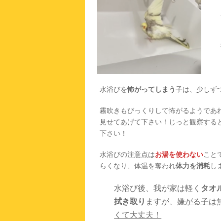
水浴びを
怖がってしまう
子は、少しず
霧吹きもびっくりして怖がるようであ
見せてあげて下さい！じっと観察する
下さい！
水浴びの注意点は
お湯を使わない
こと
らくなり、体温を奪われ
体力を消耗
し
水浴び後、我が家は軽く
タオ
拭き取り
ますが、
嫌がる子は
くて大丈夫！