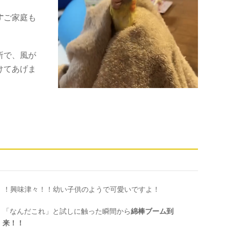
す
ご家庭も
所で、風が
けてあげま
！！興味津々！！幼い子供のようで可愛いですよ！
「なんだこれ」と試しに触った瞬間から
綿棒ブーム到
来！！