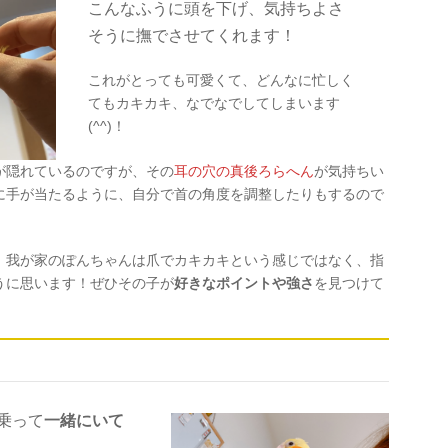
こんなふうに頭を下げ、気持ちよさ
そうに撫でさせてくれます！
これがとっても可愛くて、どんなに忙しく
てもカキカキ、なでなでしてしまいます
(^^)！
が隠れているのですが、その
耳の穴の真後ろらへん
が気持ちい
に手が当たるように、自分で首の角度を調整したりもするので
、我が家のぽんちゃんは爪でカキカキという感じではなく、指
うに思います！ぜひその子が
好きなポイントや強さ
を見つけて
乗って
一緒にいて