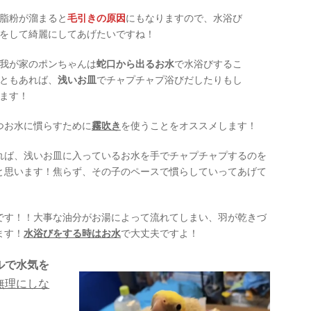
脂粉が溜まると
毛引きの原因
にもなりますので、水浴び
をして綺麗にしてあげたいですね！
我が家のポンちゃんは
蛇口から出るお水
で水浴びするこ
ともあれば、
浅いお皿
でチャプチャプ浴びだしたりもし
ます！
つお水に慣らすために
霧吹き
を使うことをオススメします！
れば、浅いお皿に入っているお水を手でチャプチャプするのを
と思います！焦らず、その子のペースで慣らしていってあげて
です！！大事な油分がお湯によって流れてしまい、羽が乾きづ
ます！
水浴びをする時はお水
で大丈夫ですよ！
ルで水気を
無理にしな