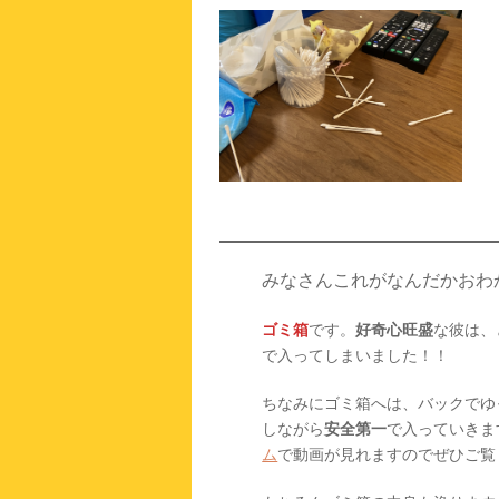
みなさんこれがなんだかおわ
ゴミ箱
です。
好奇心旺盛
な彼は、
で入ってしまいました！！
ちなみにゴミ箱へは、バックでゆ
しながら
安全第一
で入っていきま
ム
で動画が見れますのでぜひご覧