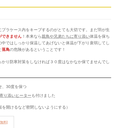
にプラケース内をキープするのがとても大切です。まだ羽が生
ができません
！本来なら
親鳥や兄弟たちに寄り添い
体温を保ち
の中ではしっかり保温してあげないと体温が下がり衰弱してし
と
落鳥
の危険があるということです！
っかり防寒対策をしなければ３０度はなかなか保てませんでし
、30度を保つ
寄り添いヒーター
も付けました
面を開けるなど密閉しないようにする）
無料]