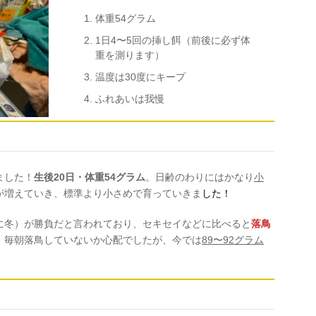
体重54グラム
1日4〜5回の挿し餌（前後に必ず体
重を測ります）
温度は30度にキープ
ふれあいは我慢
ました！
生後20日・体重54グラム
。日齢のわりにはかなり
小
が増えていき、標準より小さめで育っていきま
した！
に冬）が勝負だと言われており、セキセイなどに比べると
落鳥
。毎朝落鳥していないか心配でしたが、今では
89〜92グラム