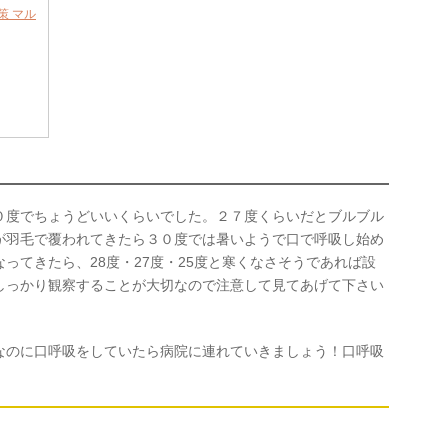
策 マル
０度でちょうどいいくらいでした。２７度くらいだとブルブル
が羽毛で覆われてきたら３０度では暑いようで口で呼吸し始め
ってきたら、28度・27度・25度と寒くなさそうであれば設
しっかり観察することが大切なので注意して見てあげて下さい
なのに口呼吸をしていたら病院に連れていきましょう！口呼吸