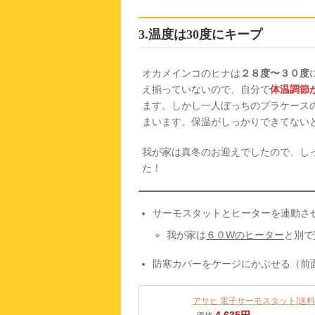
3.温度は30度にキープ
オカメインコのヒナは
２８度〜３０度
え揃っていないので、自分で
体温調節
ます。しかし一人ぼっちのプラケース
まいます。保温がしっかりできてない
我が家は真冬のお迎えでしたので、し
た！
サーモスタットとヒーターを連動させ
我が家は
６０Wのヒーター
と別で
防寒カバーをケージにかぶせる（前
アサヒ 電子サーモスタット[送料
4,635円