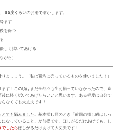
、
６5度くらい
のお湯で溶かします。
冷ます
後を保つ
る
優しく拭いてあげる
ながら）
計りましょう。（私は
百均に売っているもの
を使いました！）
ります！この頃はまだ全然羽も生え揃っていなかったので、直
餌後に軽く拭いてあげたらいいと思います。ある程度は自分で
ならなくても大丈夫です！
も
とても悩みました
。基本挿し餌のとき「前回の挿し餌はしっ
こになっていること」が前提です。ほしがるだけあげても、し
うでしたら
ほしがるだけあげて大丈夫です！