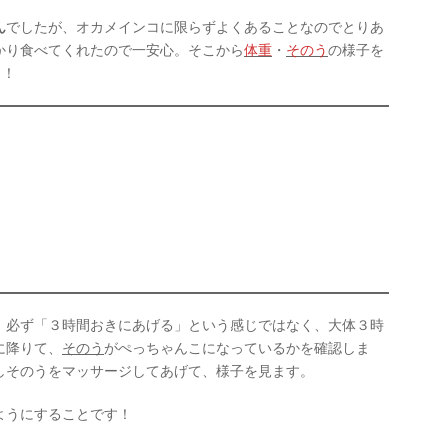
ん
でしたが、オカメインコに限らずよくあることなのでとりあ
かり食べてくれたので一安心。そこから
体重
・
そのう
の様子を
ト！
！必ず「３時間おきにあげる」という感じではなく、大体３時
に降りて、
そのう
がぺっちゃんこになっているかを確認しま
しそのうをマッサージしてあげて、様子を見ます。
ようにすることです！