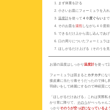
まず体重を計る
小さいお皿にフォーミュラを入れ
温度計
を使って
４０度ぐらい
まで
そのお皿を
湯煎
しながら４０度前
できるだけ上から流し込んであげ
口の周りについたフォーミュラは
ほしがるだけ上げる（そのうを見
お湯の温度はしっかり
温度計
を使って
フォーミュラは固まると
カチカチ
にな
接皮膚に当たり痛そうだったので挿し
羽繕いをして綺麗にするので神経質に
「ほしがるだけあげる」これは実際私
かり胃に降りて、
そのう
がぺっちゃん
っかり
そのうが空っぽになっているよ