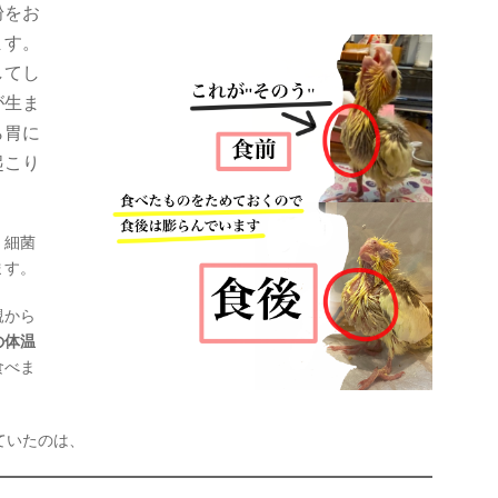
粉をお
ます。
してし
が生ま
ら胃に
起こり
、細菌
ます。
親から
の体温
食べま
ていたのは、