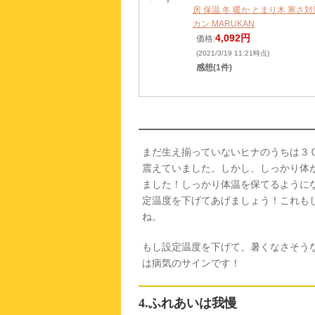
房 保温 冬 暖か とまり木 寒さ対
カン MARUKAN
4,092円
価格:
(2021/3/19 11:21時点)
感想(1件)
まだ生え揃っていないヒナのうちは３
震えていました。しかし、しっかり体
ました！しっかり体温を保てるようにな
定温度を下げてあげましょう！これも
ね。
もし設定温度を下げて、暑くなさそう
は病気のサインです！
4.ふれあいは我慢