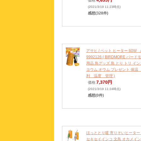
価格:
(2021/3/19 11:23時点)
感想(328件)
アサヒ / ペット ヒーター 60W 
9992126 ( BIRDMORE バード
用品 鳥グッズ 鳥 とり トリ イン
ヨウム オウム プレゼント 保温
利 温度 管理 )
7,370円
価格:
(2021/3/19 11:24時点)
感想(0件)
ほっととり暖 寄りそいヒーター 
セキセイインコ 文鳥 オカメイン