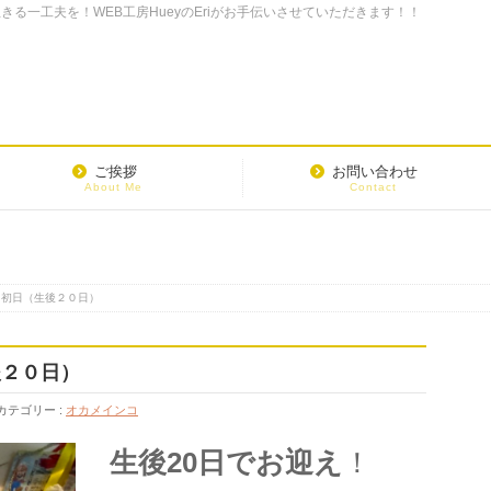
る一工夫を！WEB工房HueyのEriがお手伝いさせていただきます！！
ご挨拶
お問い合わせ
About Me
Contact
え初日（生後２０日）
後２０日）
カテゴリー :
オカメインコ
生後20日でお迎え
！