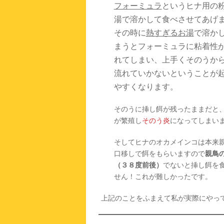
フォーミュラ
というヒナ用の
湯で溶かして食べさせてあげ
その時に
熱すぎるお湯
で溶か
まうとフォーミュラに粘着性
れてしまい、上手くそのうか
流れていかないということが
やすくなります。
そのうに挿し餌が残ったままだと
が繁殖し
そのう炎
になってしまい
そしてヒナのオカメインコは本来
口移しで餌をもらいますので
親鳥
（３８度前後）
でないと挿し餌を
せん！これが難しかったです。
上記のことをふまえて私が実際にやっ