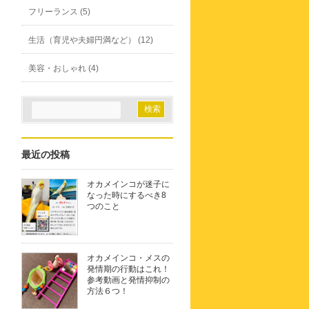
フリーランス (5)
生活（育児や夫婦円満など） (12)
美容・おしゃれ (4)
最近の投稿
オカメインコが迷子に
なった時にするべき8
つのこと
オカメインコ・メスの
発情期の行動はこれ！
参考動画と発情抑制の
方法６つ！