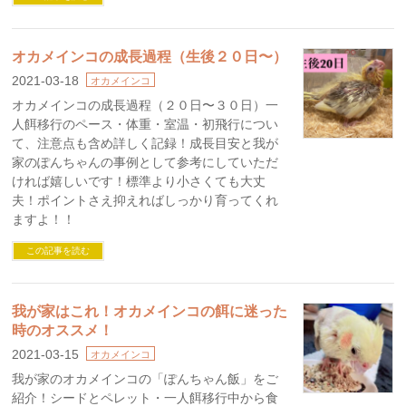
オカメインコの成長過程（生後２０日〜）
2021-03-18
オカメインコ
オカメインコの成長過程（２０日〜３０日）一
人餌移行のペース・体重・室温・初飛行につい
て、注意点も含め詳しく記録！成長目安と我が
家のぽんちゃんの事例として参考にしていただ
ければ嬉しいです！標準より小さくても大丈
夫！ポイントさえ抑えればしっかり育ってくれ
ますよ！！
この記事を読む
我が家はこれ！オカメインコの餌に迷った
時のオススメ！
2021-03-15
オカメインコ
我が家のオカメインコの「ぽんちゃん飯」をご
紹介！シードとペレット・一人餌移行中から食