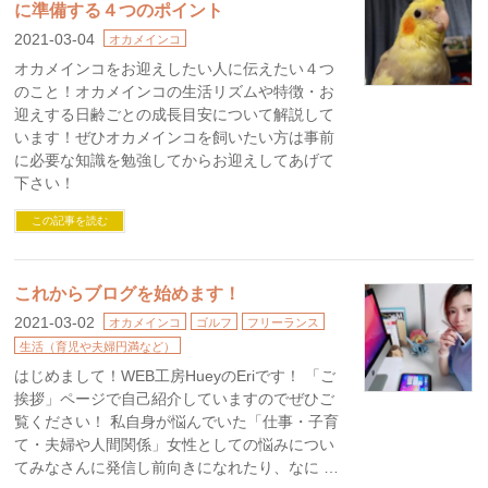
に準備する４つのポイント
2021-03-04
オカメインコ
オカメインコをお迎えしたい人に伝えたい４つ
のこと！オカメインコの生活リズムや特徴・お
迎えする日齢ごとの成長目安について解説して
います！ぜひオカメインコを飼いたい方は事前
に必要な知識を勉強してからお迎えしてあげて
下さい！
この記事を読む
これからブログを始めます！
2021-03-02
オカメインコ
ゴルフ
フリーランス
生活（育児や夫婦円満など）
はじめまして！WEB工房HueyのEriです！ 「ご
挨拶」ページで自己紹介していますのでぜひご
覧ください！ 私自身が悩んでいた「仕事・子育
て・夫婦や人間関係」女性としての悩みについ
てみなさんに発信し前向きになれたり、なに …