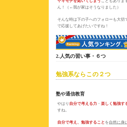
ヤキモチを妬いてしまう
こともありま
ん！（←我が家はそうなりました）
そんな時は下の子へのフォローも大切
で応援してあげたいですね！
2.人気の習い事・６つ
勉強系ならこの２つ
塾や通信教育
やはり
自分で考える力
・
楽しく勉強す
すね。
自分で考え、勉強すること
を
自然に身