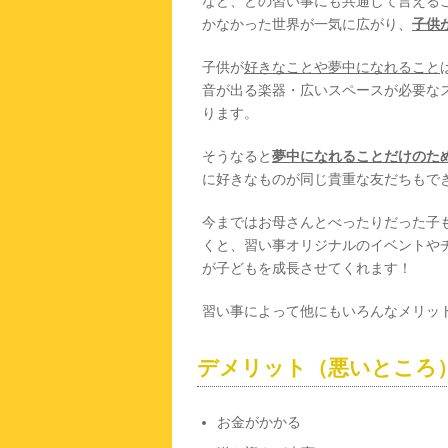
など、どの習い事にも共通して言える
かなかった世界が一気に広がり、
子供
子供が
好きなことや夢中になれること
音が出る楽器・広いスペースが必要な
ります。
そうなると
夢中になれることだけのた
に好きなものが同じ貴重な友だちもで
今まではお母さんとべったりだった子
くと、習い事オリジナルのイベントや
が子どもを成長させてくれます！
習い事によって他にもいろんなメリッ
デメリット（悪いところ
お金がかかる