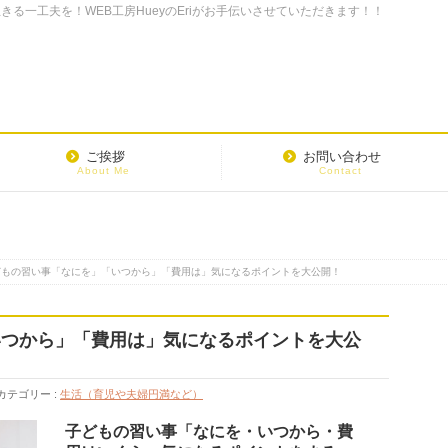
る一工夫を！WEB工房HueyのEriがお手伝いさせていただきます！！
ご挨拶
お問い合わせ
About Me
Contact
どもの習い事「なにを」「いつから」「費用は」気になるポイントを大公開！
いつから」「費用は」気になるポイントを大公
カテゴリー :
生活（育児や夫婦円満など）
子どもの習い事「なにを・いつから・費