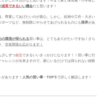
ことがこの４点かなと思います！今まで家と保育園・小学校し
が
成長できる
いい機会
だと思います！
は、尊重してあげたいのが親心。しかし、絵画や工作・大きい
スポーツなど、無制限にやらせてあげられるものにも
限界
があ
めの環境が得られる
習い事は、とてもありがたいですね！さら
き、
交友関係も広がります！
も少しずつ
自立
できるいいきっかけになります！！習い事に行
チャレンジが出来ますので、家にいるだけでは得られない経験
トがあります！
人気の習い事・TOP５
で詳しく解説します！
）