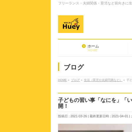
フリーランス・夫婦関係・育児など前向きに生き
ホーム
HOME
ブログ
HOME
»
ブログ
»
生活（育児や夫婦円満など）
»
子
子どもの習い事「なにを」「
開！
投稿日 : 2021-03-26
最終更新日時 : 2021-04-01