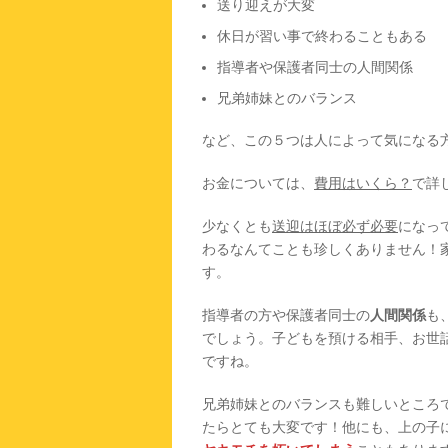
送り迎えが大変
休日が習い事で終わることもある
指導者や保護者同士の人間関係
兄弟姉妹とのバランス
など、この５つは人によって気になる
お金については、
費用はいくら？
で詳
少なくとも
送迎はほぼ必ず必要
になっ
わるなんてことも珍しくありません！
す。
指導者の方や保護者同士の
人間関係
も
でしょう。子どもを預ける相手、お世
ですね。
兄弟姉妹とのバランスも難しいところ
たらとても大変です！他にも、上の子