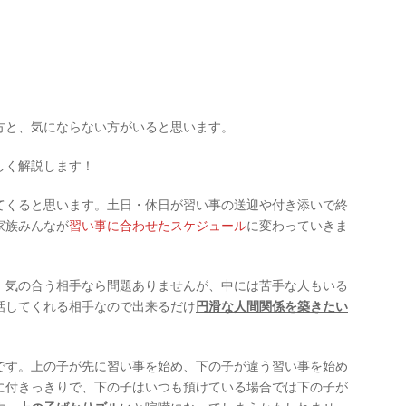
方と、気にならない方がいると思います。
しく解説します！
てくると思います。土日・休日が習い事の送迎や付き添いで終
家族みんなが
習い事に合わせたスケジュール
に変わっていきま
、気の合う相手なら問題ありませんが、中には苦手な人もいる
話してくれる相手なので出来るだけ
円滑な人間関係を築きたい
です。上の子が先に習い事を始め、下の子が違う習い事を始め
に付きっきりで、下の子はいつも預けている場合では下の子が