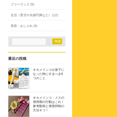
フリーランス (5)
生活（育児や夫婦円満など） (12)
美容・おしゃれ (4)
最近の投稿
オカメインコが迷子に
なった時にするべき8
つのこと
オカメインコ・メスの
発情期の行動はこれ！
参考動画と発情抑制の
方法６つ！