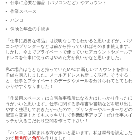
仕事に必要な備品（パソコンなど）やアカウント
作業スペース
ハンコ
保険と年金の手続き
「仕事に必要な備品」は説明なしでもわかると思いますが、パソ
コンやプリンターなどは前から持っていればそのまま使えます。
しかし、今までプライベートで使っていたアカウントやメールア
ドレスを仕事に使うのはやめた方が良いかなと思いました。
私の場合はもともと持っていたMACに新しいアカウントを作り、
iPadを購入しました。メールアドレスも新しく取得。そうする
と、仕事とプライベートのデータやメールを分けられてとてもわ
かりやすくなりました！
「作業用スペース」は自宅兼事務所になる方はしっかり作ったほ
うがいいと思います。仕事に関する参考書や書類などを取り出し
やすく整理しておきたかったので、プリンターやルーターなどの
配置を変更！とてもスッキリして
作業効率アップ
！ぜひ仕事スイ
ッチが入るこだわり空間を作って下さい！
「ハンコ」は悩まれる方が多いと思います。私は屋号を設定した
ので
屋号印
と
角印
を作りました！