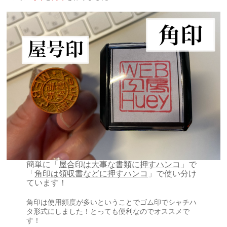
簡単に「
屋合印は大事な書類に押すハンコ
」で
「
角印は領収書などに押すハンコ
」で使い分け
ています！
角印は使用頻度が多いということでゴム印でシャチハ
タ形式にしました！とっても便利なのでオススメで
す！