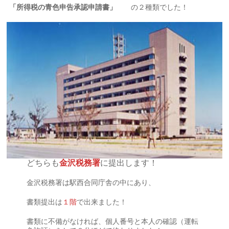
「所得税の青色申告承認申請書」
の２種類でした！
どちらも
金沢税務署
に提出します！
金沢税務署は駅西合同庁舎の中にあり、
書類提出は
１階
で出来ました！
書類に不備がなければ、個人番号と本人の確認（運転