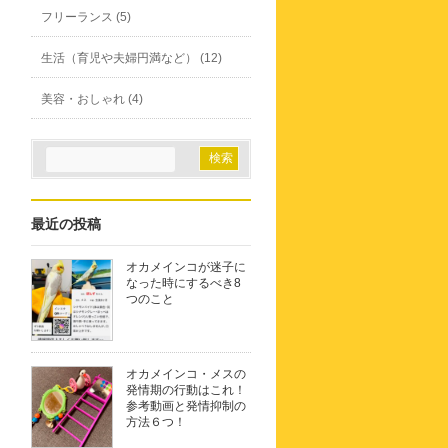
フリーランス (5)
生活（育児や夫婦円満など） (12)
美容・おしゃれ (4)
最近の投稿
オカメインコが迷子に
なった時にするべき8
つのこと
オカメインコ・メスの
発情期の行動はこれ！
参考動画と発情抑制の
方法６つ！