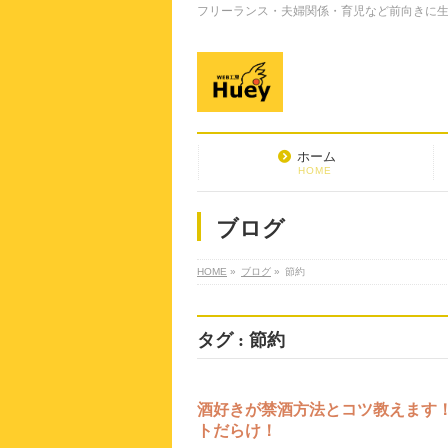
フリーランス・夫婦関係・育児など前向きに生き
ホーム
HOME
ブログ
HOME
»
ブログ
»
節約
タグ : 節約
酒好きが禁酒方法とコツ教えます
トだらけ！