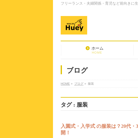
フリーランス・夫婦関係・育児など前向きに生き
ホーム
HOME
ブログ
HOME
»
ブログ
»
服装
タグ : 服装
入園式・入学式 の服装は？20代・
開！