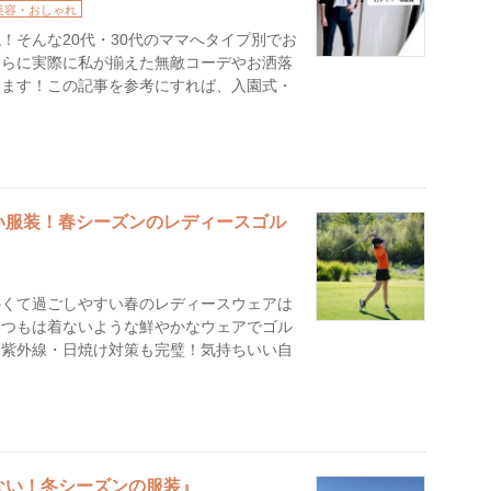
美容・おしゃれ
！そんな20代・30代のママへタイプ別でお
さらに実際に私が揃えた無敵コーデやお洒落
います！この記事を参考にすれば、入園式・
！
い服装！春シーズンのレディースゴル
かくて過ごしやすい春のレディースウェアは
いつもは着ないような鮮やかなウェアでゴル
は紫外線・日焼け対策も完璧！気持ちいい自
ない！冬シーズンの服装』