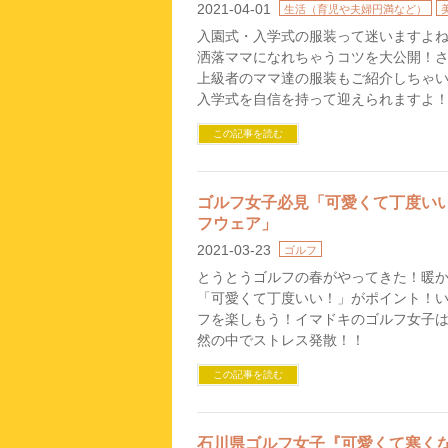
2021-04-01
生活（育児や夫婦円満など）
入園式・入学式の服装って迷いますよね
洒落ママになれちゃうコツを大公開！
上級者のママ達の服装もご紹介しちゃ
入学式を自信を持って迎えられますよ
この記事を読む
ゴルフ女子必見「可愛くて丁度い
フウェア」
2021-03-23
ゴルフ
とうとうゴルフの春がやってきた！暖
「可愛くて丁度いい！」がポイント！
フを楽しもう！イマドキのゴルフ女子
然の中でストレス発散！！
この記事を読む
石川県ゴルフ女子『可愛くて寒く