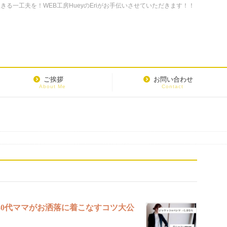
る一工夫を！WEB工房HueyのEriがお手伝いさせていただきます！！
ご挨拶
お問い合わせ
About Me
Contact
30代ママがお洒落に着こなすコツ大公