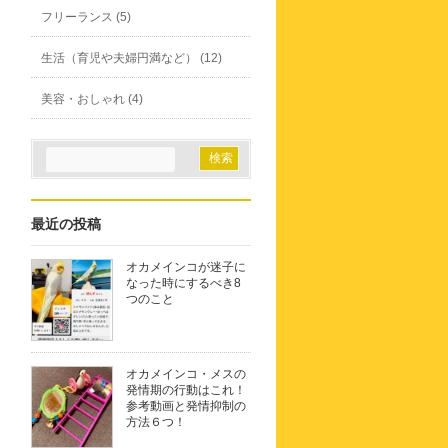
フリーランス (5)
生活（育児や夫婦円満など） (12)
美容・おしゃれ (4)
最近の投稿
オカメインコが迷子に
なった時にするべき8
つのこと
オカメインコ・メスの
発情期の行動はこれ！
参考動画と発情抑制の
方法６つ！