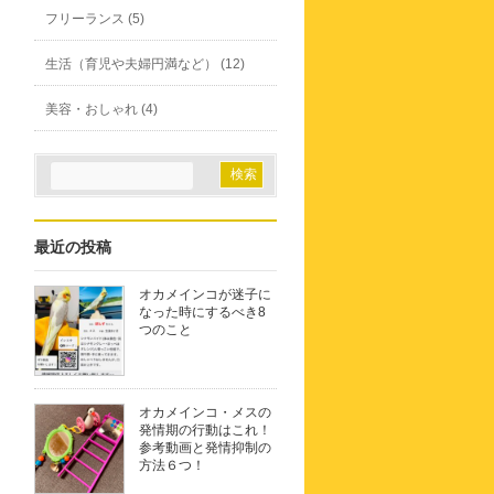
フリーランス (5)
生活（育児や夫婦円満など） (12)
美容・おしゃれ (4)
最近の投稿
オカメインコが迷子に
なった時にするべき8
つのこと
オカメインコ・メスの
発情期の行動はこれ！
参考動画と発情抑制の
方法６つ！