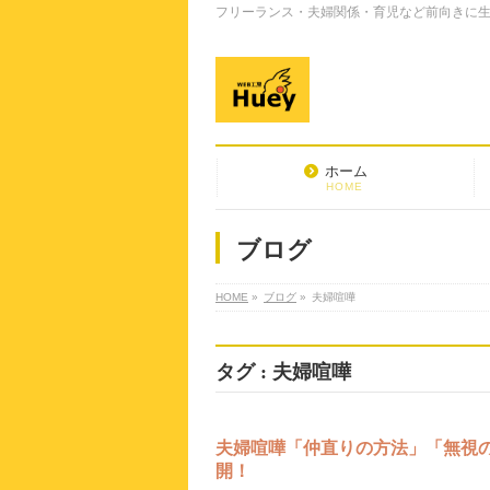
フリーランス・夫婦関係・育児など前向きに生き
ホーム
HOME
ブログ
HOME
»
ブログ
»
夫婦喧嘩
タグ : 夫婦喧嘩
夫婦喧嘩「仲直りの方法」「無視
開！