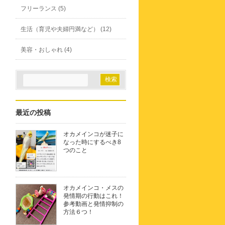
フリーランス (5)
生活（育児や夫婦円満など） (12)
美容・おしゃれ (4)
最近の投稿
オカメインコが迷子に
なった時にするべき8
つのこと
オカメインコ・メスの
発情期の行動はこれ！
参考動画と発情抑制の
方法６つ！