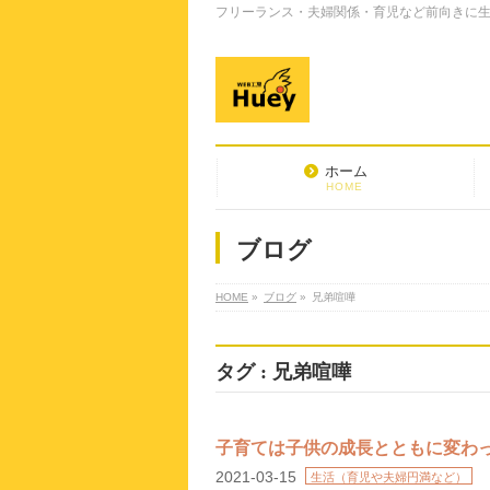
フリーランス・夫婦関係・育児など前向きに生き
ホーム
HOME
ブログ
HOME
»
ブログ
»
兄弟喧嘩
タグ : 兄弟喧嘩
子育ては子供の成長とともに変わ
2021-03-15
生活（育児や夫婦円満など）