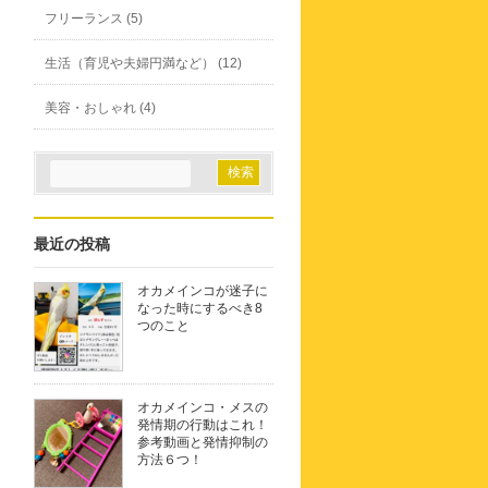
フリーランス (5)
生活（育児や夫婦円満など） (12)
美容・おしゃれ (4)
最近の投稿
オカメインコが迷子に
なった時にするべき8
つのこと
オカメインコ・メスの
発情期の行動はこれ！
参考動画と発情抑制の
方法６つ！