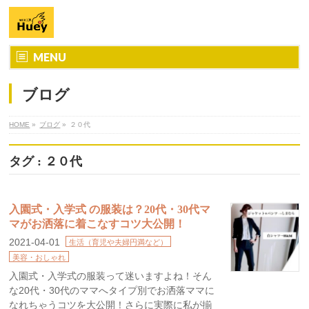
MENU
ブログ
HOME
»
ブログ
»
２０代
タグ : ２０代
入園式・入学式 の服装は？20代・30代マ
マがお洒落に着こなすコツ大公開！
2021-04-01
生活（育児や夫婦円満など）
美容・おしゃれ
入園式・入学式の服装って迷いますよね！そん
な20代・30代のママへタイプ別でお洒落ママに
なれちゃうコツを大公開！さらに実際に私が揃